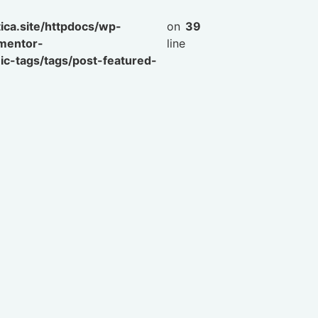
ica.site/httpdocs/wp-
on
39
ementor-
line
c-tags/tags/post-featured-