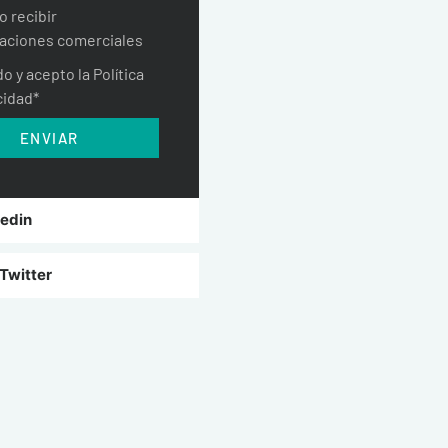
o recibir
aciones comerciales
do y acepto la Política
cidad*
ENVIAR
kedin
Twitter