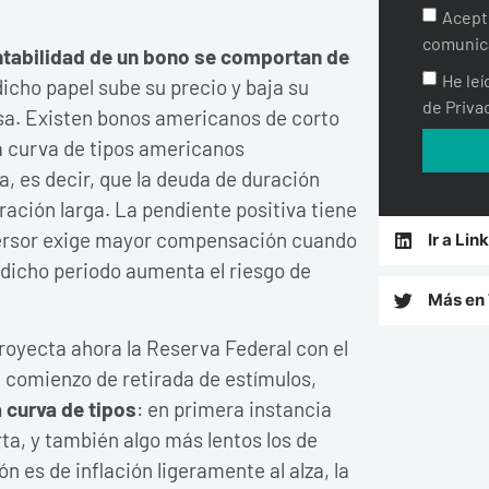
Acept
comunic
entabilidad de un bono se comportan de
He leí
dicho papel sube su precio y baja su
de Priva
rsa. Existen bonos americanos de corto
a curva de tipos americanos
, es decir, que la deuda de duración
ración larga. La pendiente positiva tiene
versor exige mayor compensación cuando
Ir a Lin
dicho periodo aumenta el riesgo de
Más en 
royecta ahora la Reserva Federal con el
e comienzo de retirada de estímulos,
 curva de tipos
: en primera instancia
ta, y también algo más lentos los de
 es de inflación ligeramente al alza, la